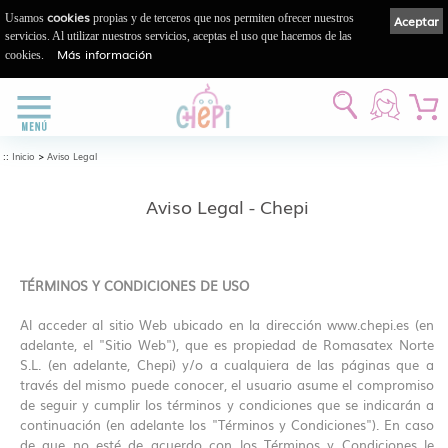
cookies
Usamos
propias y de terceros que nos permiten ofrecer nuestros
Aceptar
servicios. Al utilizar nuestros servicios, aceptas el uso que hacemos de las
Más información
cookies.
::
>
Inicio
Aviso Legal
Aviso Legal - Chepi
TÉRMINOS Y CONDICIONES DE USO
Al acceder al sitio Web ubicado en la dirección www.chepi.es (en
adelante, el "Sitio Web"), que es propiedad de Romasatex Norte
S.L. (en adelante, Chepi) y/o a cualquiera de las páginas que a
través del mismo puede conocer, el usuario asume el compromiso
de seguir y cumplir los términos y condiciones que se indicarán a
continuación (en adelante los "Términos y Condiciones"). En caso
de que no esté de acuerdo con los Términos y Condiciones le