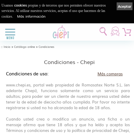
cookies
Usamos
propias y de terceros que nos permiten ofrecer nuestros
Aceptar
servicios. Al utilizar nuestros servicios, aceptas el uso que hacemos de las
Más información
cookies.
::
>
>
Inicio
Catálogo online
Condiciones
Condiciones - Chepi
Condiciones de uso:
Más compras
www.chepi.es, portal web propiedad de Romasatex Norte S.L. (en
adelante Chepi), funciona solamente como un servicio para
adultos; para poder ser un cliente de nuestra empresa usted debe
tener la de edad de dieciocho años cumplida. Por favor no intente
registrarse si usted no ha alcanzado la edad de 18 años.
Cuando usted crea o modifica un anuncio, una ficha o un
mensaje afirma que tiene 18 años y que ha leído y acepta los
Términos y condiciones de uso y la política de privacidad de Chepi,