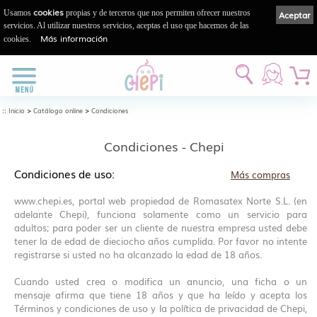
cookies
Usamos
propias y de terceros que nos permiten ofrecer nuestros
Aceptar
servicios. Al utilizar nuestros servicios, aceptas el uso que hacemos de las
Más información
cookies.
::
>
>
Inicio
Catálogo online
Condiciones
Condiciones - Chepi
Condiciones de uso:
Más compras
www.chepi.es, portal web propiedad de Romasatex Norte S.L. (en
adelante Chepi), funciona solamente como un servicio para
adultos; para poder ser un cliente de nuestra empresa usted debe
tener la de edad de dieciocho años cumplida. Por favor no intente
registrarse si usted no ha alcanzado la edad de 18 años.
Cuando usted crea o modifica un anuncio, una ficha o un
mensaje afirma que tiene 18 años y que ha leído y acepta los
Términos y condiciones de uso y la política de privacidad de Chepi,