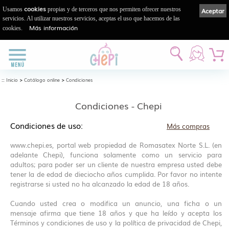
cookies
Usamos
propias y de terceros que nos permiten ofrecer nuestros
Aceptar
servicios. Al utilizar nuestros servicios, aceptas el uso que hacemos de las
Más información
cookies.
::
>
>
Inicio
Catálogo online
Condiciones
Condiciones - Chepi
Condiciones de uso:
Más compras
www.chepi.es, portal web propiedad de Romasatex Norte S.L. (en
adelante Chepi), funciona solamente como un servicio para
adultos; para poder ser un cliente de nuestra empresa usted debe
tener la de edad de dieciocho años cumplida. Por favor no intente
registrarse si usted no ha alcanzado la edad de 18 años.
Cuando usted crea o modifica un anuncio, una ficha o un
mensaje afirma que tiene 18 años y que ha leído y acepta los
Términos y condiciones de uso y la política de privacidad de Chepi,