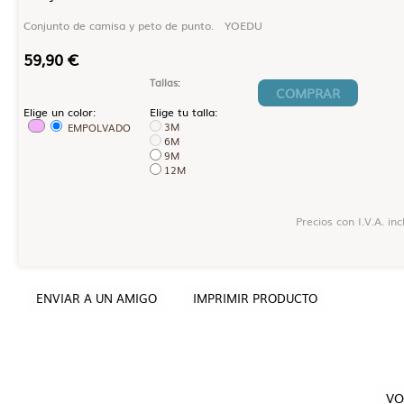
Conjunto de camisa y peto de punto. YOEDU
59,90 €
Tallas
:
COMPRAR
Elige un color:
Elige tu talla:
3M
EMPOLVADO
6M
9M
12M
Precios con I.V.A. incl
ENVIAR A UN AMIGO
IMPRIMIR PRODUCTO
VO