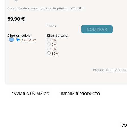
Conjunto de camisa y peto de punto. YOEDU
59,90 €
Tallas
:
COMPRAR
Elige un color:
Elige tu talla:
3M
AZULADO
6M
9M
12M
Precios con I.V.A. incl
ENVIAR A UN AMIGO
IMPRIMIR PRODUCTO
VO