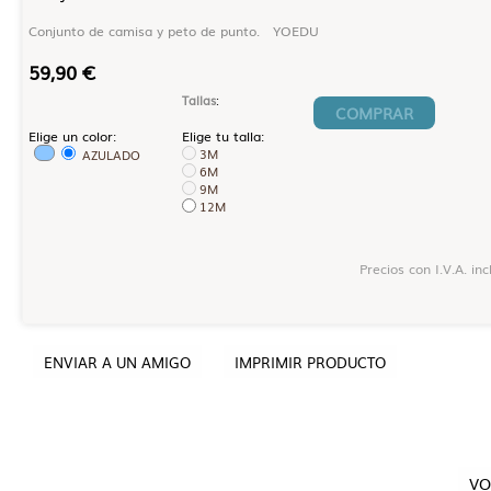
Conjunto de camisa y peto de punto. YOEDU
59,90 €
Tallas
:
COMPRAR
Elige un color:
Elige tu talla:
3M
AZULADO
6M
9M
12M
Precios con I.V.A. incl
ENVIAR A UN AMIGO
IMPRIMIR PRODUCTO
VO