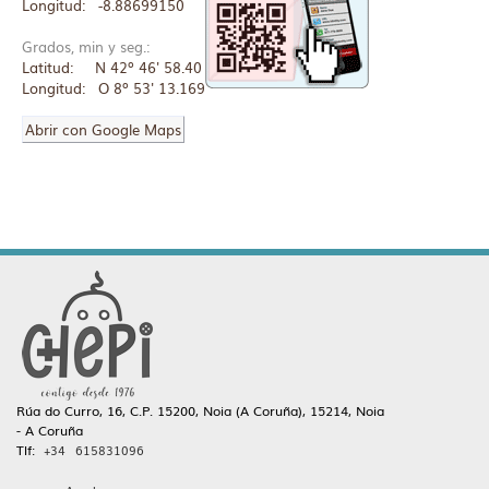
Longitud: -8.88699150
Grados, min y seg.:
Latitud: N 42º 46' 58.40
Longitud: O 8º 53' 13.169
Abrir con Google Maps
Rúa do Curro, 16, C.P. 15200, Noia (A Coruña), 15214, Noia
- A Coruña
Tlf:
+34 615831096