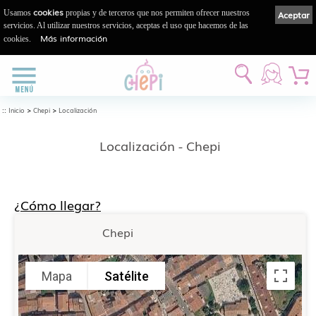
cookies
Usamos
propias y de terceros que nos permiten ofrecer nuestros
Aceptar
servicios. Al utilizar nuestros servicios, aceptas el uso que hacemos de las
Más información
cookies.
::
>
>
Inicio
Chepi
Localización
Localización - Chepi
¿Cómo llegar?
Chepi
Mapa
Satélite