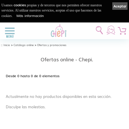
cookies
Usamos
propias y de terceros que nos permiten ofrecer nuestros
Aceptar
servicios. Al utilizar nuestros servicios, aceptas el uso que hacemos de las
Más información
cookies.
::
>
>
Inicio
Catálogo online
Ofertas y promociones
Ofertas online - Chepi.
Desde 0 hasta 0 de 0 elementos
Actualmente no hay productos disponibles en esta sección.
Disculpe las molestias.