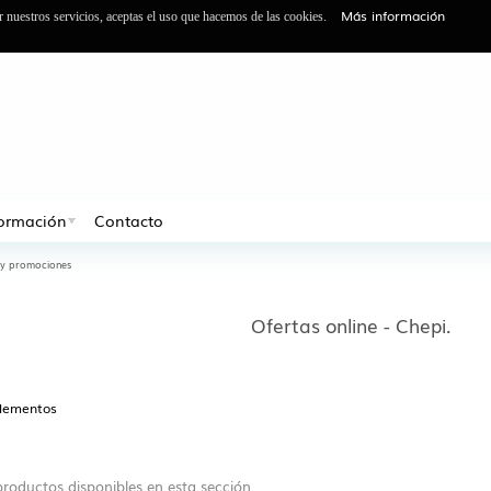
Más información
ar nuestros servicios, aceptas el uso que hacemos de las cookies.
formación
Contacto
 y promociones
Ofertas online - Chepi.
elementos
roductos disponibles en esta sección.