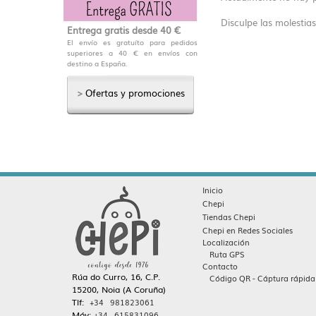
Disculpe las molestias
Entrega gratis desde 40 €
El envío es gratuíto para pedidos
superiores a 40 € en envíos con
destino a España.
>
Ofertas y promociones
Inicio
Chepi
Tiendas Chepi
Chepi en Redes Sociales
Localización
Ruta GPS
Contacto
Rúa do Curro, 16, C.P.
Código QR - Cáptura rápida
15200, Noia (A Coruña)
Tlf:
+34 981823061
Móv:
+34 615831096