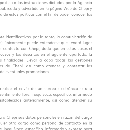
 política a las instrucciones dictadas por la Agencia
á publicada y advertida en la página Web de Chepi y
a de estas políticas con el fin de poder conocer los
e identificativos, por lo tanto, la comunicación de
to) únicamente puede entenderse que tendrá lugar
en contacto con Chepi, dado que en estos casos el
casos y los descritos en el siguiente apartado, la
s finalidades: Llevar a cabo todas las gestiones
ios de Chepi, así como atender y contestar las
 de eventuales promociones-.
ealice el envío de un correo electrónico o una
ntimiento libre, inequívoco, específico, informado
establecidas anteriormente, así como atender su
ca a Chepi sus datos personales en razón del cargo
quier otro cargo como persona de contacto en la
e, inequívoco, específico, informado y expreso para