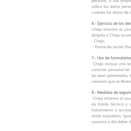
persona, o sus propi
utilice los datos per
cuando los datos de c
6.- Ejercicio de los d
Chepi informa al usua
dirigida a Chepi acom
- Chepi,
- Domicilio social: R
7.- Uso de formulario
Chepi incluye una le
carácter personal de 
les sean planteadas, l
cesiones que se lleve
8.- Medidas de seguri
Chepi informa al usu
de índole técnica y o
tratamiento o acceso
están expuestos. Igua
usuarios y del deber 