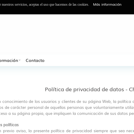
Más información
ar nuestros servicios, aceptas el uso que hacemos de las cookies.
formación
Contacto
Política de privacidad de datos - C
 conocimiento de los usuarios y clientes de su página Web, la política
os de carácter personal de aquellas personas que voluntariamente utili
ceso a su página propia, que impliquen la comunicación de sus datos pe
s políticas
n previo aviso, la presente política de privacidad siempre que sea n