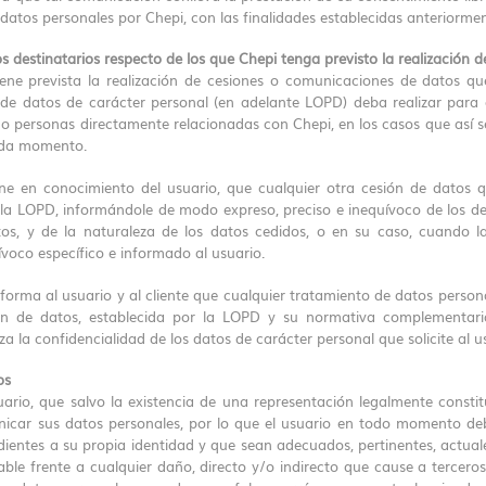
 datos personales por Chepi, con las finalidades establecidas anteriormen
los destinatarios respecto de los que Chepi tenga previsto la realización
ne prevista la realización de cesiones o comunicaciones de datos que
de datos de carácter personal (en adelante LOPD) deba realizar para 
o personas directamente relacionadas con Chepi, en los casos que así s
ada momento.
e en conocimiento del usuario, que cualquier otra cesión de datos q
la LOPD, informándole de modo expreso, preciso e inequívoco de los des
tos, y de la naturaleza de los datos cedidos, o en su caso, cuando la
voco específico e informado al usuario.
forma al usuario y al cliente que cualquier tratamiento de datos persona
ón de datos, establecida por la LOPD y su normativa complementaria 
za la confidencialidad de los datos de carácter personal que solicite al 
os
ario, que salvo la existencia de una representación legalmente constit
icar sus datos personales, por lo que el usuario en todo momento deb
ientes a su propia identidad y que sean adecuados, pertinentes, actuales
able frente a cualquier daño, directo y/o indirecto que cause a tercero