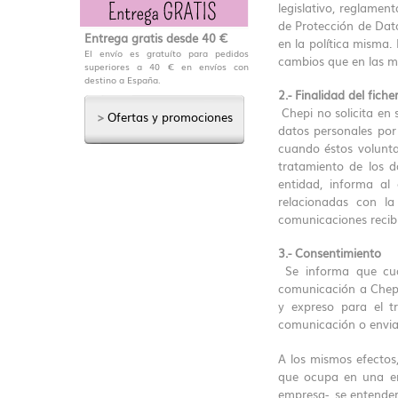
legislativo, reglament
de Protección de Dato
Entrega gratis desde 40 €
en la política misma. 
El envío es gratuíto para pedidos
cambios que en las m
superiores a 40 € en envíos con
destino a España.
2.- Finalidad del fiche
Chepi no solicita en 
>
Ofertas y promociones
datos personales por
cuando éstos volunta
tratamiento de los da
entidad, informa al 
relacionadas con la
comunicaciones recib
3.- Consentimiento
Se informa que cuan
comunicación a Chepi,
y expreso para el t
comunicación o envi
A los mismos efectos,
que ocupa en una em
empresa-, se entender