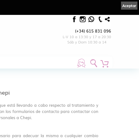
Aceptar
(+34) 615 831 096
L-V 10 a 13:30 y 17 a 20:30
Sáb y Dom 10:30 a 14
hepi
 que está llevando a cabo respecto al tratamiento y
zan los formularios de contacto para contactar con
rsonales a Chepi.
ecesario para adecuar la misma a cualquier cambio