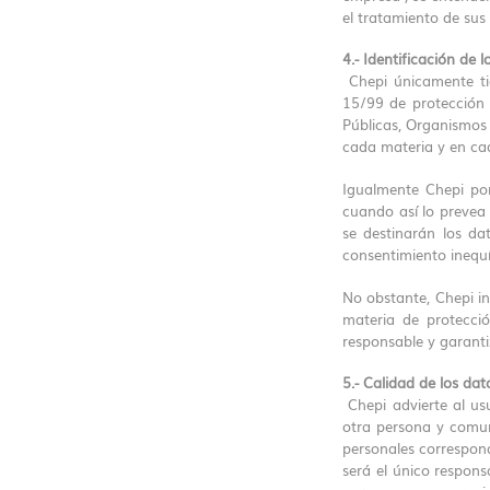
el tratamiento de sus
4.- Identificación de 
Chepi únicamente tie
15/99 de protección 
Públicas, Organismos 
cada materia y en c
Igualmente Chepi pon
cuando así lo prevea 
se destinarán los da
consentimiento inequí
No obstante, Chepi in
materia de protecci
responsable y garanti
5.- Calidad de los dat
Chepi advierte al usu
otra persona y comun
personales correspond
será el único respons