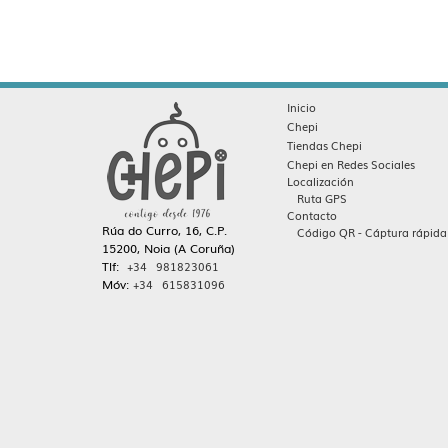
Inicio
Chepi
Tiendas Chepi
Chepi en Redes Sociales
Localización
Ruta GPS
Contacto
Rúa do Curro, 16, C.P.
Código QR - Cáptura rápida
15200, Noia (A Coruña)
Tlf:
+34 981823061
Móv:
+34 615831096