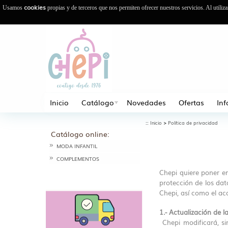
cookies
Usamos
propias y de terceros que nos permiten ofrecer nuestros servicios. Al utiliz
Inicio
Catálogo
Novedades
Ofertas
In
::
>
Inicio
Política de privacidad
Catálogo online:
MODA INFANTIL
COMPLEMENTOS
Chepi quiere poner en
protección de los dat
Chepi, así como el ac
1.- Actualización de la
Chepi modificará, si