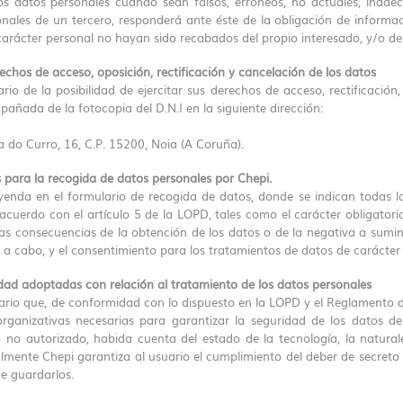
os datos personales cuando sean falsos, erróneos, no actuales, inade
sonales de un tercero, responderá ante éste de la obligación de informa
arácter personal no hayan sido recabados del propio interesado, y/o de
erechos de acceso, oposición, rectificación y cancelación de los datos
rio de la posibilidad de ejercitar sus derechos de acceso, rectificación
pañada de la fotocopia del D.N.I en la siguiente dirección:
úa do Curro, 16, C.P. 15200, Noia (A Coruña).
s para la recogida de datos personales por Chepi.
yenda en el formulario de recogida de datos, donde se indican todas la
acuerdo con el artículo 5 de la LOPD, tales como el carácter obligatori
as consecuencias de la obtención de los datos o de la negativa a suminist
n a cabo, y el consentimiento para los tratamientos de datos de carácter 
dad adoptadas con relación al tratamiento de los datos personales
ario que, de conformidad con lo dispuesto en la LOPD y el Reglamento
rganizativas necesarias para garantizar la seguridad de los datos de 
 no autorizado, habida cuenta del estado de la tecnología, la natura
lmente Chepi garantiza al usuario el cumplimiento del deber de secreto 
de guardarlos.