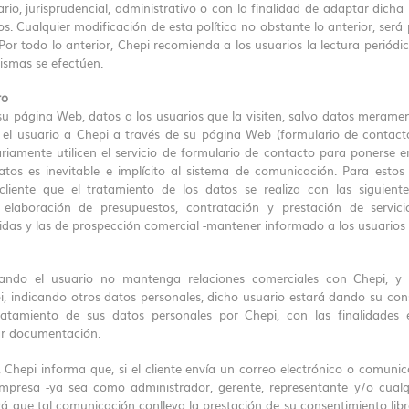
ario, jurisprudencial, administrativo o con la finalidad de adaptar dicha
s. Cualquier modificación de esta política no obstante lo anterior, ser
Por todo lo anterior, Chepi recomienda a los usuarios la lectura periódic
ismas se efectúen.
ro
su página Web, datos a los usuarios que la visiten, salvo datos merament
 el usuario a Chepi a través de su página Web (formulario de contac
riamente utilicen el servicio de formulario de contacto para ponerse 
tos es inevitable e implícito al sistema de comunicación. Para estos 
cliente que el tratamiento de los datos se realiza con las siguiente
 elaboración de presupuestos, contratación y prestación de servic
idas y las de prospección comercial -mantener informado a los usuarios
do el usuario no mantenga relaciones comerciales con Chepi, y r
 indicando otros datos personales, dicho usuario estará dando su conse
ratamiento de sus datos personales por Chepi, con las finalidades 
ar documentación.
 Chepi informa que, si el cliente envía un correo electrónico o comuni
presa -ya sea como administrador, gerente, representante y/o cual
á que tal comunicación conlleva la prestación de su consentimiento libr