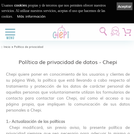
cookies
Usamos
propias y de terceros que nos permiten ofrecer nuestros
Aceptar
servicios. Al utilizar nuestros servicios, aceptas el uso que hacemos de las
Más información
cookies.
::
>
Inicio
Política de privacidad
Política de privacidad de datos - Chepi
Chepi quiere poner en conocimiento de los usuarios y clientes de
su página Web, la política que está llevando a cabo respecto al
tratamiento y protección de los datos de carácter personal de
aquellas personas que voluntariamente utilizan los formularios de
contacto para contactar con Chepi, así como el acceso a su
página propia, que impliquen la comunicación de sus datos
personales a Chepi.
1.- Actualización de las políticas
Chepi modificará, sin previo aviso, la presente política de
privacidad siempre que sea necesario para adecuar la misma a