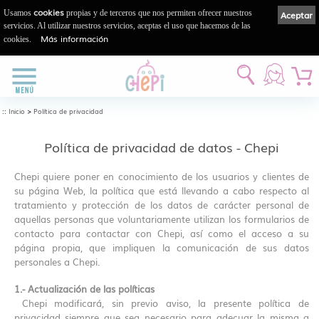
cookies
Usamos
propias y de terceros que nos permiten ofrecer nuestros
Aceptar
servicios. Al utilizar nuestros servicios, aceptas el uso que hacemos de las
Más información
cookies.
::
>
Inicio
Política de privacidad
Política de privacidad de datos - Chepi
Chepi quiere poner en conocimiento de los usuarios y clientes de
su página Web, la política que está llevando a cabo respecto al
tratamiento y protección de los datos de carácter personal de
aquellas personas que voluntariamente utilizan los formularios de
contacto para contactar con Chepi, así como el acceso a su
página propia, que impliquen la comunicación de sus datos
personales a Chepi.
1.- Actualización de las políticas
Chepi modificará, sin previo aviso, la presente política de
privacidad siempre que sea necesario para adecuar la misma a