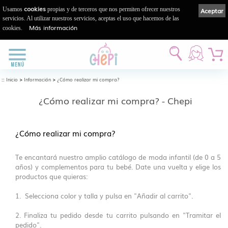
cookies
Usamos
propias y de terceros que nos permiten ofrecer nuestros
Aceptar
servicios. Al utilizar nuestros servicios, aceptas el uso que hacemos de las
Más información
cookies.
::
>
>
Inicio
Información
¿Cómo realizar mi compra?
¿Cómo realizar mi compra? - Chepi
¿Cómo realizar mi compra?
Te encantará nuestro amplio catálogo de moda infantil (de 0 a 5
años) y complementos para tu bebé. Date una vuelta y elige los
productos que quieras:
1. Selecciona color y talla y pulsa en "Añadir al carrito".
2. Finaliza tu pedido desde tu carrito pulsando en "Tramitar el
pedido".