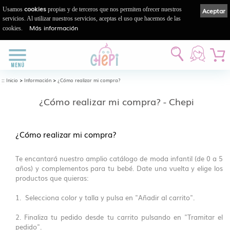
cookies
Usamos
propias y de terceros que nos permiten ofrecer nuestros
Aceptar
servicios. Al utilizar nuestros servicios, aceptas el uso que hacemos de las
Más información
cookies.
::
>
>
Inicio
Información
¿Cómo realizar mi compra?
¿Cómo realizar mi compra? - Chepi
¿Cómo realizar mi compra?
Te encantará nuestro amplio catálogo de moda infantil (de 0 a 5
años) y complementos para tu bebé. Date una vuelta y elige los
productos que quieras:
1. Selecciona color y talla y pulsa en "Añadir al carrito".
2. Finaliza tu pedido desde tu carrito pulsando en "Tramitar el
pedido".