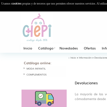
cookies
Usamos
propias y de terceros que nos permiten ofrecer nuestros servicios. Al utiliz
Inicio
Catálogo
Novedades
Ofertas
In
::
>
>
Inicio
Información
Devolucione
Catálogo online:
MODA INFANTIL
COMPLEMENTOS
Devoluciones
La mayoría de las ve
cómodamente desde casa