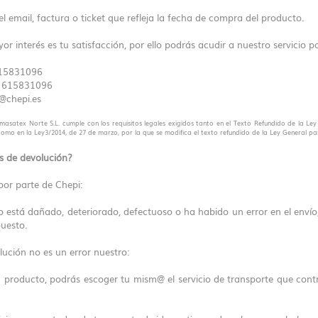
l email, factura o ticket que refleja la fecha de compra del producto.
or interés es tu satisfacción, por ello podrás acudir a nuestro servicio 
615831096
: 615831096
o@chepi.es
asatex Norte S.L. cumple con los requisitos legales exigidos tanto en el Texto Refundido de la Le
o en la Ley3/2014, de 27 de marzo, por la que se modifica el texto refundido de la Ley General pa
s de devolución?
por parte de Chepi:
cto está dañado, deteriorado, defectuoso o ha habido un error en el env
puesto.
lución no es un error nuestro:
n producto​, podrás escoger tu mism@ el servicio de transporte que con