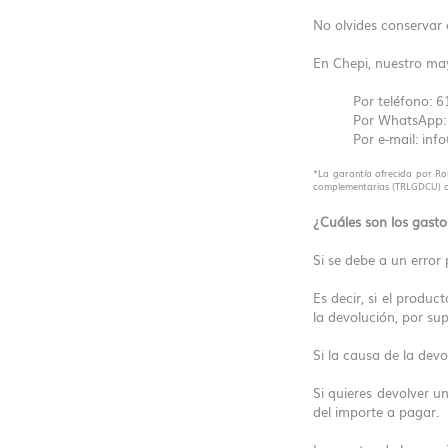
No olvides conservar e
En Chepi, nuestro may
Por teléfono: 
Por WhatsApp
Por e-mail: inf
*La garantía ofrecida por Rom
complementarias (TRLGDCU) com
¿Cuáles son los gasto
Si se debe a un error 
Es decir, si el produ
la devolución, por su
Si la causa de la devo
Si quieres devolver u
del importe a pagar.