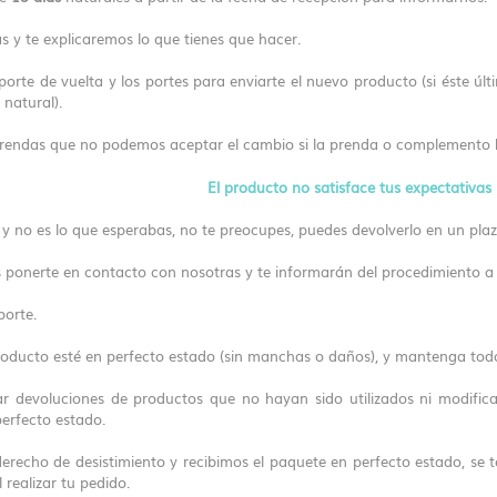
 y te explicaremos lo que tienes que hacer.
porte de vuelta y los portes para enviarte el nuevo producto (si éste úl
 natural).
endas que no podemos aceptar el cambio si la prenda o complemento h
El producto no satisface tus expectativas
o y no es lo que esperabas, no te preocupes, puedes devolverlo en un pla
s ponerte en contacto con nosotras y te informarán del procedimiento a 
porte.
roducto esté en perfecto estado (sin manchas o daños), y mantenga todo
 devoluciones de ​productos que no hayan sido utilizados ni modific
perfecto estado.
 derecho de desistimiento y recibimos el paquete en perfecto estado, s
 realizar tu pedido.