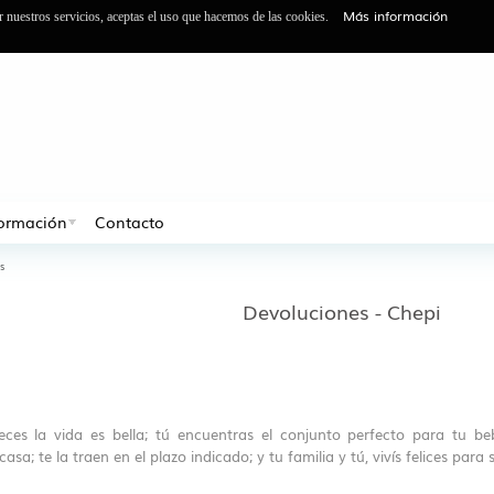
Más información
ar nuestros servicios, aceptas el uso que hacemos de las cookies.
formación
Contacto
s
Devoluciones - Chepi
ces la vida es bella; tú encuentras el conjunto perfecto para tu be
; te la traen en el plazo indicado; y tu familia y tú, vivís felices para