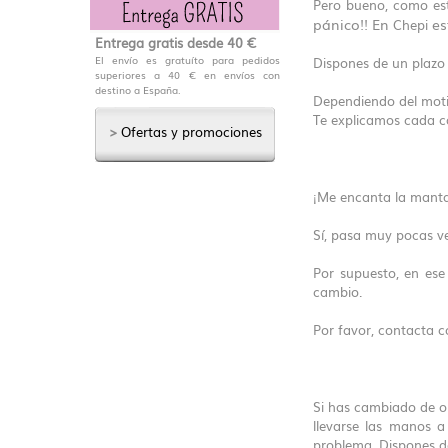
Pero bueno, como est
pánico!! En
es
Chepi
Entrega gratis desde 40 €
El envío es gratuíto para pedidos
Dispones de un plazo
superiores a 40 € en envíos con
destino a España.
Dependiendo del motiv
Te explicamos cada c
>
Ofertas y promociones
¡Me encanta la manta
Sí, pasa muy pocas v
Por supuesto, en es
cambio.
Por favor, contacta c
Si has cambiado de op
llevarse las manos a
problema. Dispones 