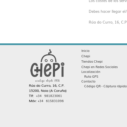
Los costes de los ser
Debes hacer llegar el/
Rúa do Curro, 16, C.P
Inicio
Chepi
Tiendas Chepi
Chepi en Redes Sociales
Localización
Ruta GPS
Contacto
Rúa do Curro, 16, C.P.
Código QR - Cáptura rápida
15200, Noia (A Coruña)
Tlf:
+34 981823061
Móv:
+34 615831096