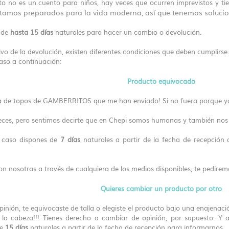
o no es un cuento para niños, hay veces que ocurren imprevistos y ti
tamos preparados para la vida moderna, así que tenemos solucio
 de
hasta 15 días
naturales para hacer un cambio o devolución.
o de la devolución, existen diferentes condiciones que deben cumplirse.
aso a continuación:
Producto equivocado
 de topos de GAMBERRITOS que me han enviado! Si no fuera porque yo
eces, pero sentimos decirte que en Chepi somos humanas y también nos
e caso dispones de
7 días
naturales a partir de la fecha de recepción
on nosotras a través de cualquiera de los medios disponibles, te pedire
Quieres cambiar un producto por otro
inión, te equivocaste de talla o elegiste el producto bajo una enajenaci
 la cabeza!!! Tienes derecho a cambiar de opinión, por supuesto. Y a
de
15 días
naturales a partir de la fecha de recepción para informarnos.