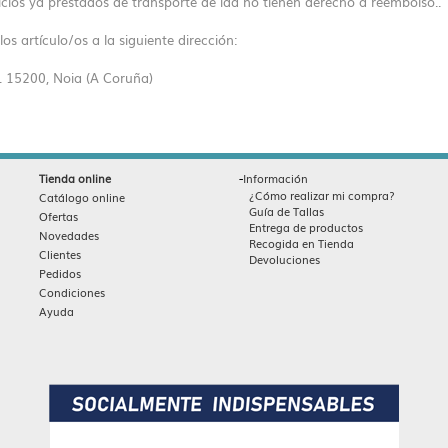
vicios ya prestados de transporte de ida no tienen derecho a reembolso..
los artículo/os a la siguiente dirección:
. 15200, Noia (A Coruña)
-
Tienda online
Información
¿Cómo realizar mi compra?
Catálogo online
Guía de Tallas
Ofertas
Entrega de productos
Novedades
Recogida en Tienda
Clientes
Devoluciones
Pedidos
Condiciones
Ayuda