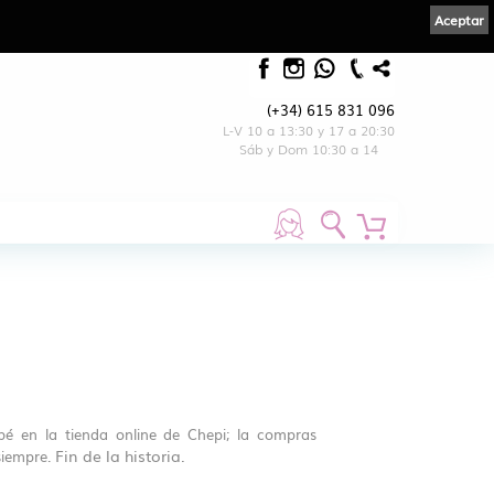
Aceptar
(+34) 615 831 096
L-V 10 a 13:30 y 17 a 20:30
Sáb y Dom 10:30 a 14
bé en la tienda online de Chepi; la compras
Fin de la historia.
 siempre.