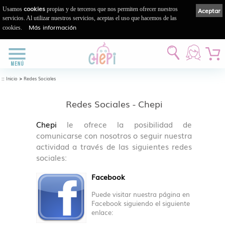
cookies
Usamos
propias y de terceros que nos permiten ofrecer nuestros
Aceptar
servicios. Al utilizar nuestros servicios, aceptas el uso que hacemos de las
Más información
cookies.
::
>
Inicio
Redes Sociales
Redes Sociales - Chepi
Chepi
le ofrece la posibilidad de
comunicarse con nosotros o seguir nuestra
actividad a través de las siguientes redes
sociales:
Facebook
Puede visitar nuestra página en
Facebook siguiendo el siguiente
enlace: