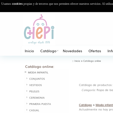
cookies
Usamos
propias y de terceros que nos permiten ofrecer nuestros servicios. Al utiliz
Inicio
Catálogo
Novedades
Ofertas
In
::
>
Inicio
Catálogo online
Catálogo online:
MODA INFANTIL
CONJUNTOS
Catálogo de productos:
VESTIDOS
Ropa de b
Categoría:
PELELES
CEREMONIA
PRIMERA PUESTA
Catálogo
>
Moda infant
Actualmente no hay pro
CASUAL