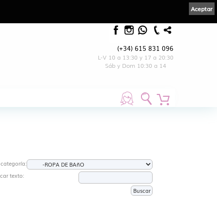
Aceptar
(+34) 615 831 096
L-V 10 a 13:30 y 17 a 20:30
Sáb y Dom 10:30 a 14
 categoría:
car texto: