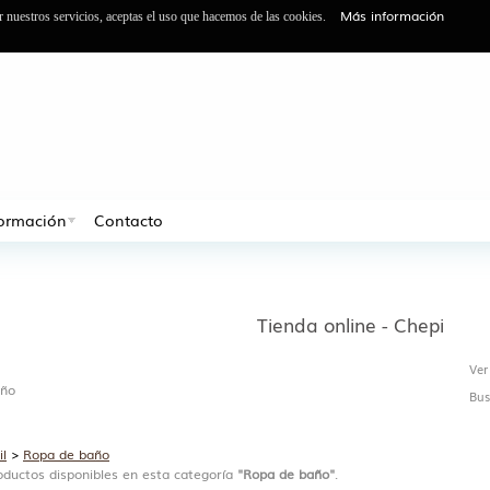
Más información
ar nuestros servicios, aceptas el uso que hacemos de las cookies.
formación
Contacto
Tienda online - Chepi
Ver
año
Bus
il
>
Ropa de baño
ductos disponibles en esta categoría
"Ropa de baño"
.