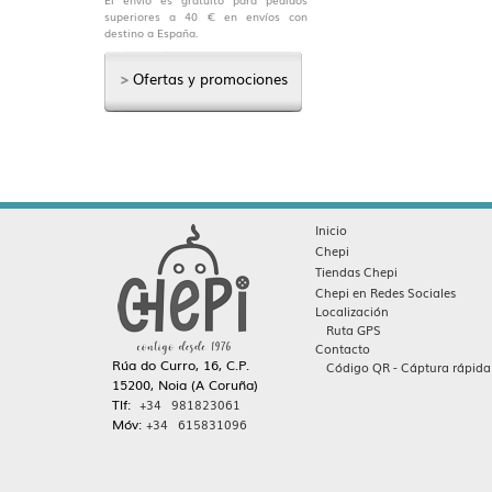
superiores a 40 € en envíos con
destino a España.
>
Ofertas y promociones
Inicio
Chepi
Tiendas Chepi
Chepi en Redes Sociales
Localización
Ruta GPS
Contacto
Rúa do Curro, 16, C.P.
Código QR - Cáptura rápida
15200, Noia (A Coruña)
Tlf:
+34 981823061
Móv:
+34 615831096