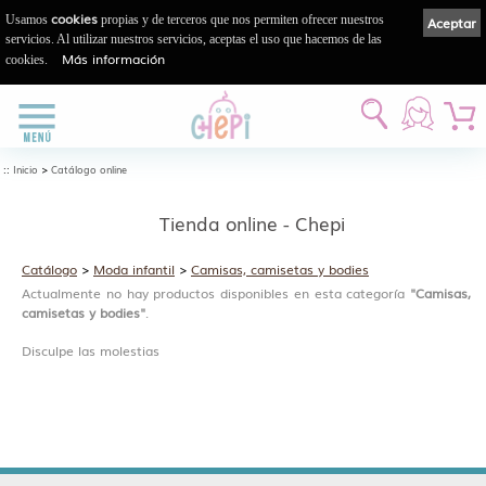
cookies
Usamos
propias y de terceros que nos permiten ofrecer nuestros
Aceptar
servicios. Al utilizar nuestros servicios, aceptas el uso que hacemos de las
Más información
cookies.
::
>
Inicio
Catálogo online
Tienda online - Chepi
Catálogo
>
Moda infantil
>
Camisas, camisetas y bodies
Actualmente no hay productos disponibles en esta categoría
"Camisas,
camisetas y bodies"
.
Disculpe las molestias