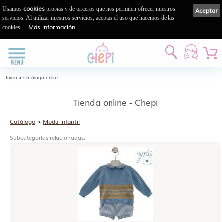
cookies
Usamos
propias y de terceros que nos permiten ofrecer nuestros
Aceptar
servicios. Al utilizar nuestros servicios, aceptas el uso que hacemos de las
Más información
cookies.
::
>
Inicio
Catálogo online
Tienda online - Chepi
Catálogo
>
Moda infantil
Subcategorías relacionadas: