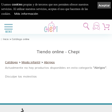
cookies
Usamos
propias y de terceros que nos permiten ofrecer nuestros
Aceptar
servicios. Al utilizar nuestros servicios, aceptas el uso que hacemos de las
Más información
cookies.
::
>
Inicio
Catálogo online
Tienda online - Chepi
Catálogo
>
Moda infantil
>
Abrigos
Actualmente no hay productos disponibles en esta categoría
"Abrigos"
.
Disculpe las molestias