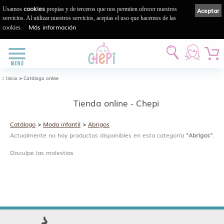
cookies
Usamos
propias y de terceros que nos permiten ofrecer nuestros
Aceptar
servicios. Al utilizar nuestros servicios, aceptas el uso que hacemos de las
Más información
cookies.
::
>
Inicio
Catálogo online
Tienda online - Chepi
Catálogo
>
Moda infantil
>
Abrigos
Actualmente no hay productos disponibles en esta categoría
"Abrigos"
.
Disculpe las molestias