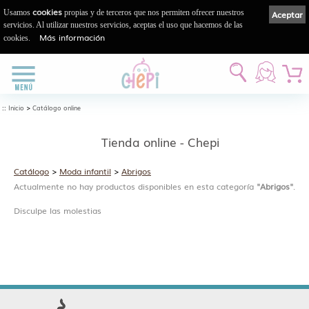
cookies
Usamos
propias y de terceros que nos permiten ofrecer nuestros
Aceptar
servicios. Al utilizar nuestros servicios, aceptas el uso que hacemos de las
Más información
cookies.
::
>
Inicio
Catálogo online
Tienda online - Chepi
Catálogo
>
Moda infantil
>
Abrigos
Actualmente no hay productos disponibles en esta categoría
"Abrigos"
.
Disculpe las molestias