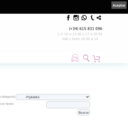
Aceptar
(+34) 615 831 096
L-V 10 a 13:30 y 17 a 20:30
Sáb y Dom 10:30 a 14
 categoría:
car texto: