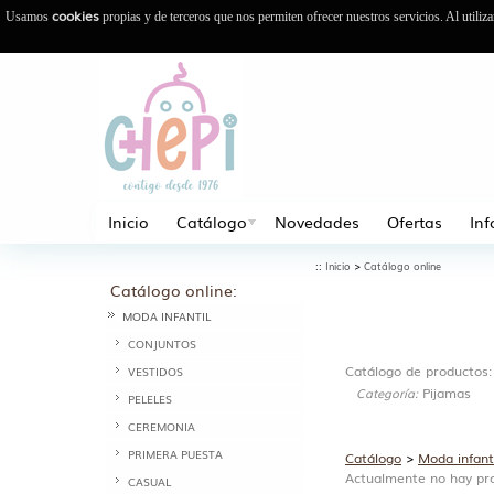
cookies
Usamos
propias y de terceros que nos permiten ofrecer nuestros servicios. Al utiliz
Inicio
Catálogo
Novedades
Ofertas
In
::
>
Inicio
Catálogo online
Catálogo online:
MODA INFANTIL
CONJUNTOS
Catálogo de productos:
VESTIDOS
Pijamas
Categoría:
PELELES
CEREMONIA
PRIMERA PUESTA
Catálogo
>
Moda infant
Actualmente no hay pro
CASUAL