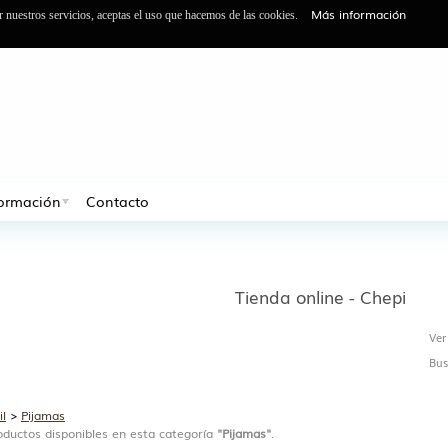
Más información
ar nuestros servicios, aceptas el uso que hacemos de las cookies.
formación
Contacto
Tienda online - Chepi
Ver
Bus
il
>
Pijamas
ductos disponibles en esta categoría
"Pijamas"
.