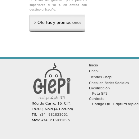
superiores a 40 € en envíos con
destino a España.
>
Ofertas y promociones
Inicio
Chepi
Tiendas Chepi
Chepi en Redes Sociales
Localización
Ruta GPS
Contacto
Rúa do Curro, 16, C.P.
Código QR - Cáptura rápida
15200, Noia (A Coruña)
Tlf:
+34 981823061
Móv:
+34 615831096