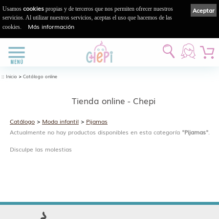
cookies
Usamos
propias y de terceros que nos permiten ofrecer nuestros
Aceptar
servicios. Al utilizar nuestros servicios, aceptas el uso que hacemos de las
Más información
cookies.
::
>
Inicio
Catálogo online
Tienda online - Chepi
Catálogo
>
Moda infantil
>
Pijamas
Actualmente no hay productos disponibles en esta categoría
"Pijamas"
.
Disculpe las molestias