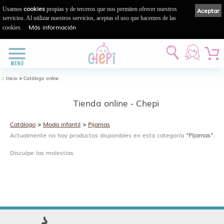
cookies
Usamos
propias y de terceros que nos permiten ofrecer nuestros
Aceptar
servicios. Al utilizar nuestros servicios, aceptas el uso que hacemos de las
Más información
cookies.
::
>
Inicio
Catálogo online
Tienda online - Chepi
Catálogo
>
Moda infantil
>
Pijamas
Actualmente no hay productos disponibles en esta categoría
"Pijamas"
.
Disculpe las molestias