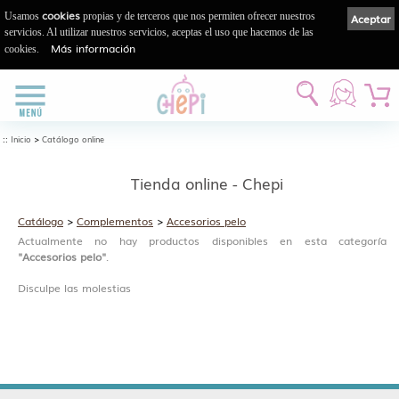
cookies
Usamos
propias y de terceros que nos permiten ofrecer nuestros
Aceptar
servicios. Al utilizar nuestros servicios, aceptas el uso que hacemos de las
Más información
cookies.
::
>
Inicio
Catálogo online
Tienda online - Chepi
Catálogo
>
Complementos
>
Accesorios pelo
Actualmente no hay productos disponibles en esta categoría
"Accesorios pelo"
.
Disculpe las molestias