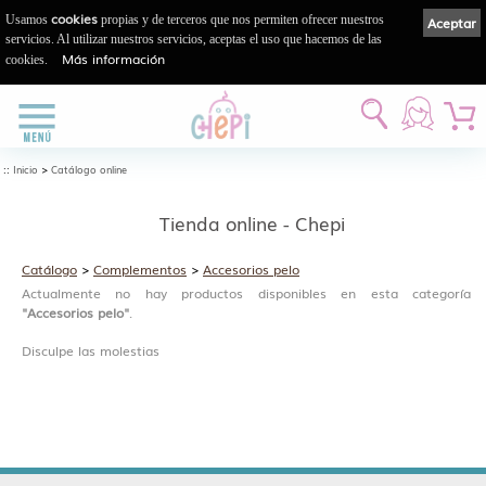
cookies
Usamos
propias y de terceros que nos permiten ofrecer nuestros
Aceptar
servicios. Al utilizar nuestros servicios, aceptas el uso que hacemos de las
Más información
cookies.
::
>
Inicio
Catálogo online
Tienda online - Chepi
Catálogo
>
Complementos
>
Accesorios pelo
Actualmente no hay productos disponibles en esta categoría
"Accesorios pelo"
.
Disculpe las molestias