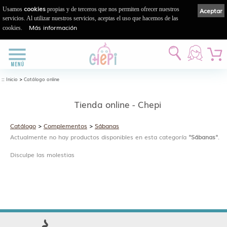
cookies
Usamos
propias y de terceros que nos permiten ofrecer nuestros
Aceptar
servicios. Al utilizar nuestros servicios, aceptas el uso que hacemos de las
Más información
cookies.
::
>
Inicio
Catálogo online
Tienda online - Chepi
Catálogo
>
Complementos
>
Sábanas
Actualmente no hay productos disponibles en esta categoría
"Sábanas"
.
Disculpe las molestias