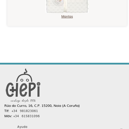
Mantas
Rúa do Curro, 16, C.P. 15200, Noia (A Coruña)
Tlf:
+34 981823061
Móv:
+34 615831096
Ayuda