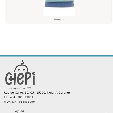
Mantas
Rúa do Curro, 16, C.P. 15200, Noia (A Coruña)
Tlf:
+34 981823061
Móv:
+34 615831096
Ayuda