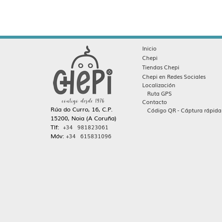
Inicio
Chepi
Tiendas Chepi
Chepi en Redes Sociales
Localización
Ruta GPS
Contacto
Rúa do Curro, 16, C.P.
Código QR - Cáptura rápida
15200, Noia (A Coruña)
Tlf:
+34 981823061
Móv:
+34 615831096