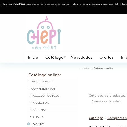
cookies
Usamos
propias y de terceros que nos permiten ofrecer nuestros servicios. Al utiliz
Inicio
Catálogo
Novedades
Ofertas
In
::
>
Inicio
Catálogo online
Catálogo online:
MODA INFANTIL
COMPLEMENTOS
Catálogo de productos:
ACCESORIOS PELO
Mantas
Categoría:
MUSELINAS
SÁBANAS
TOALLAS
Catálogo
>
Complemen
MANTAS
Desde 1 hasta 3 de 3 