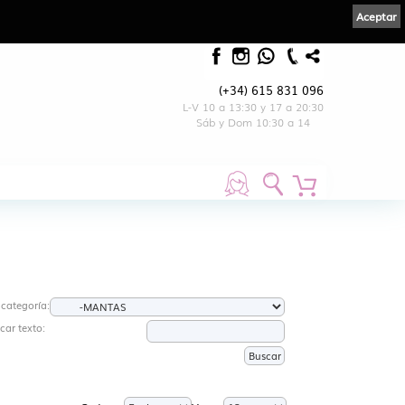
Aceptar
(+34) 615 831 096
L-V 10 a 13:30 y 17 a 20:30
Sáb y Dom 10:30 a 14
 categoría:
car texto: