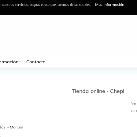
Más información
ar nuestros servicios, aceptas el uso que hacemos de las cookies.
formación
Contacto
Tienda online - Chepi
Ver
Bus
tos
>
Mantas
elementos