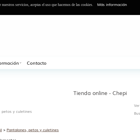
Más información
ar nuestros servicios, aceptas el uso que hacemos de las cookies.
formación
Contacto
Tienda online - Chepi
Ver
 petos y culetines
Bus
il
>
Pantalones, petos y culetines
elementos