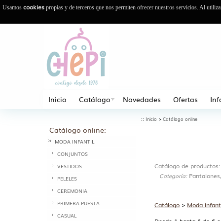
cookies
Usamos
propias y de terceros que nos permiten ofrecer nuestros servicios. Al utiliz
Inicio
Catálogo
Novedades
Ofertas
In
::
>
Inicio
Catálogo online
Catálogo online:
MODA INFANTIL
CONJUNTOS
Catálogo de productos:
VESTIDOS
Pantalones,
Categoría:
PELELES
CEREMONIA
PRIMERA PUESTA
Catálogo
>
Moda infant
CASUAL
Desde 1 hasta 6 de 6 