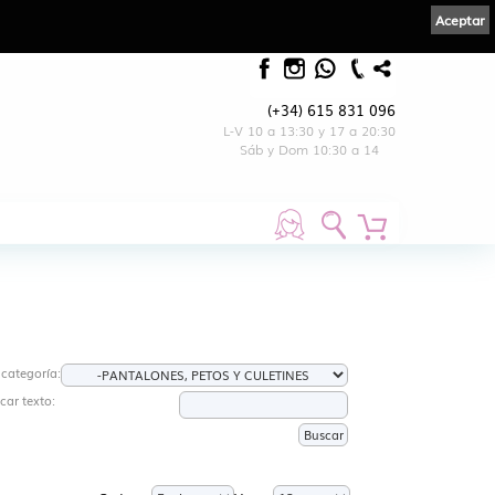
Aceptar
(+34) 615 831 096
L-V 10 a 13:30 y 17 a 20:30
Sáb y Dom 10:30 a 14
 categoría:
car texto: