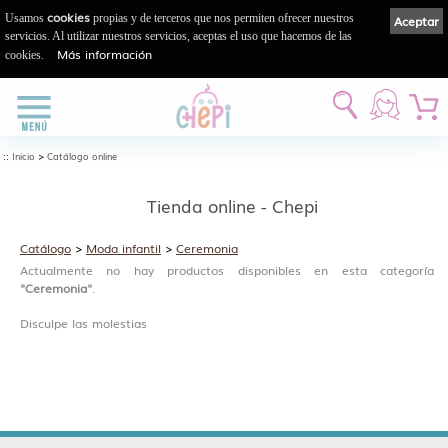
cookies
Usamos
propias y de terceros que nos permiten ofrecer nuestros
Aceptar
servicios. Al utilizar nuestros servicios, aceptas el uso que hacemos de las
Más información
cookies.
::
>
Inicio
Catálogo online
Tienda online - Chepi
Catálogo
>
Moda infantil
>
Ceremonia
Actualmente no hay productos disponibles en esta categoría
"Ceremonia"
.
Disculpe las molestias