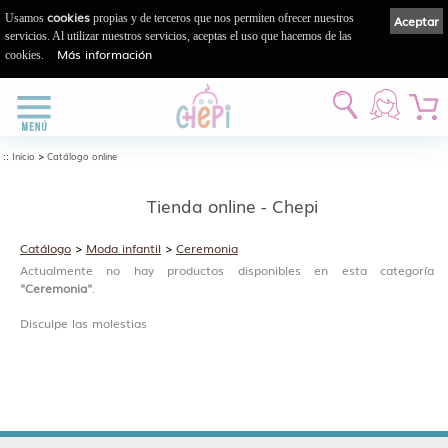
cookies
Usamos
propias y de terceros que nos permiten ofrecer nuestros
Aceptar
servicios. Al utilizar nuestros servicios, aceptas el uso que hacemos de las
Más información
cookies.
::
>
Inicio
Catálogo online
Tienda online - Chepi
Catálogo
>
Moda infantil
>
Ceremonia
Actualmente no hay productos disponibles en esta categoría
"Ceremonia"
.
Disculpe las molestias