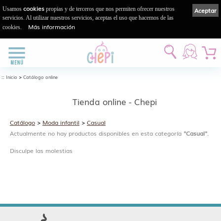
cookies
Usamos
propias y de terceros que nos permiten ofrecer nuestros
Aceptar
servicios. Al utilizar nuestros servicios, aceptas el uso que hacemos de las
Más información
cookies.
::
>
Inicio
Catálogo online
Tienda online - Chepi
Catálogo
>
Moda infantil
>
Casual
Actualmente no hay productos disponibles en esta categoría
"Casual"
.
Disculpe las molestias