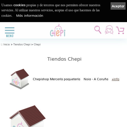
cookies
Usamos
propias y de terceros que nos permiten ofrecer nuestros
Aceptar
servicios. Al utilizar nuestros servicios, aceptas el uso que hacemos de las
Más información
cookies.
::
>
>
Inicio
Tiendas Chepi
Chepi
Tiendas Chepi
Chepishop Mercería paquetería
Noia - A Coruña
+info