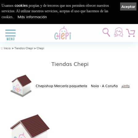
cookies
Usamos
propias y de terceros que nos permiten ofrecer nuestros
Aceptar
servicios. Al utilizar nuestros servicios, aceptas el uso que hacemos de las
Más información
cookies.
::
>
>
Inicio
Tiendas Chepi
Chepi
Tiendas Chepi
Chepishop Mercería paquetería
Noia - A Coruña
+info